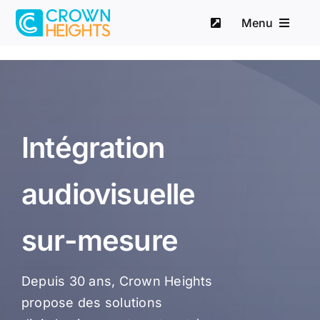
Passer
Menu
au
contenu
Accueil
Nos solutions
Intégration
Equipements
audiovisuelle
Contact
sur-mesure
Depuis 30 ans, Crown Heights
propose des solutions