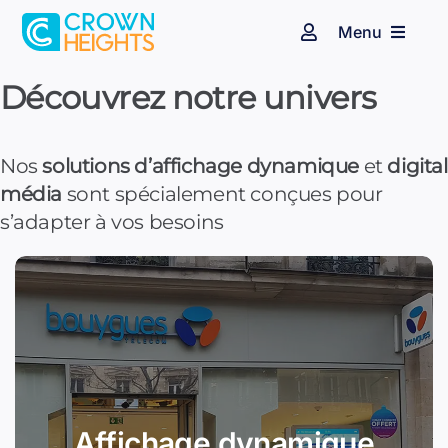
Passer
Menu
au
Navigation
à
contenu
bascule
Espace client
Affichage dynamique
Découvrez notre univers
Audiovisuel
Identité sonore
Nos
solutions d’affichage dynamique
et
digital
média
sont spécialement conçues pour
Secteurs d’activité
s’adapter à vos besoins
Nos clients
Blog
Contact
Affichage dynamique