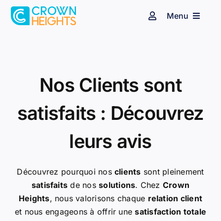
Passer
Menu
au
Navigation
à
contenu
bascule
Espace client
Affichage dynamique
Audiovisuel
Identité sonore
Nos Clients sont
satisfaits : Découvrez
Secteurs d’activité
leurs avis
Nos clients
Découvrez pourquoi nos
clients
sont pleinement
Blog
satisfaits
de nos
solutions
. Chez
Crown
Heights
, nous valorisons chaque
relation client
Contact
et nous engageons à offrir une
satisfaction totale