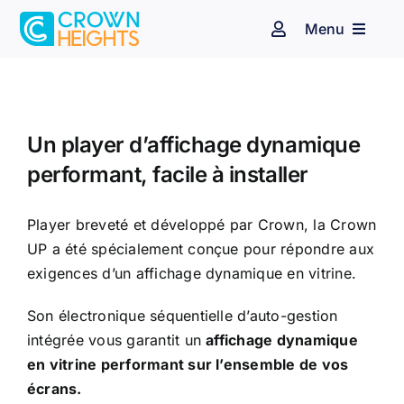
Passer
Menu
au
Navigation
à
contenu
bascule
Espace client
Affichage dynamique
Audiovisuel
Identité sonore
Un player d’affichage dynamique
performant, facile à installer
Secteurs d’activité
Player breveté et développé par Crown, la Crown
UP a été spécialement conçue pour répondre aux
Nos clients
exigences d’un affichage dynamique en vitrine.
Son électronique séquentielle d’auto-gestion
Blog
intégrée vous garantit un
affichage dynamique
en vitrine performant sur l’ensemble de vos
Contact
écrans.