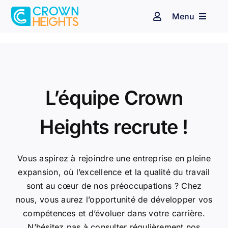
Passer
Menu
au
Navigation
à
contenu
bascule
Espace client
Affichage dynamique
Audiovisuel
Identité sonore
L’équipe Crown
Secteurs d’activité
Heights recrute !
Nos clients
Vous aspirez à rejoindre une entreprise en pleine
expansion, où l’excellence et la qualité du travail
Blog
sont au cœur de nos préoccupations ? Chez
nous, vous aurez l’opportunité de développer vos
Contact
compétences et d’évoluer dans votre carrière.
N’hésitez pas à consulter régulièrement nos