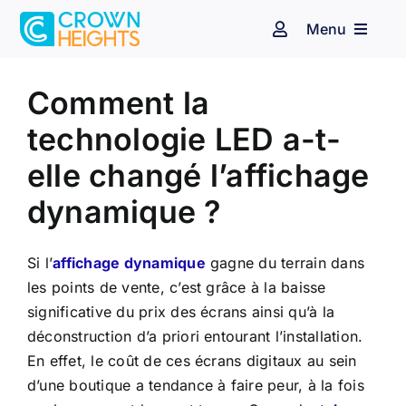
Passer
Menu
au
Navigation
à
contenu
Voir
bascule
Espace client
Affichage dynamique
l'image
Comment la
agrandie
technologie LED a-t-
Audiovisuel
Identité sonore
elle changé l’affichage
Secteurs d’activité
dynamique ?
Nos clients
Si l’
affichage dynamique
gagne du terrain dans
les points de vente, c’est grâce à la baisse
significative du prix des écrans ainsi qu’à la
Blog
déconstruction d’a priori entourant l’installation.
En effet, le coût de ces écrans digitaux au sein
Contact
d’une boutique a tendance à faire peur, à la fois