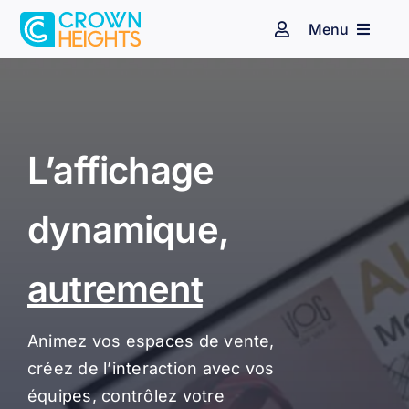
Passer
Menu
au
Navigation
à
contenu
bascule
Espace client
Affichage dynamique
Audiovisuel
Identité sonore
L’affichage
Secteurs d’activité
dynamique,
Nos clients
autrement
Blog
Animez vos espaces de vente,
créez de l’interaction avec vos
Contact
équipes, contrôlez votre