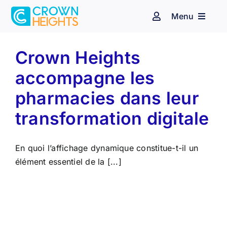
Passer
Menu
au
Navigation
à
contenu
bascule
Espace client
Affichage dynamique
Crown Heights
accompagne les
Audiovisuel
Identité sonore
pharmacies dans leur
Secteurs d’activité
transformation digitale
Nos clients
En quoi l’affichage dynamique constitue-t-il un
élément essentiel de la [...]
Blog
t
Contact