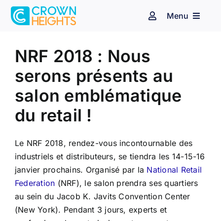
Passer
Menu
au
Navigation
à
contenu
Voir
bascule
Espace client
Affichage dynamique
l'image
NRF 2018 : Nous
agrandie
serons présents au
Audiovisuel
Identité sonore
salon emblématique
Secteurs d’activité
du retail !
Nos clients
Le NRF 2018, rendez-vous incontournable des
industriels et distributeurs, se tiendra les 14-15-16
janvier prochains. Organisé par la
National Retail
Blog
Federation
(NRF), le salon prendra ses quartiers
au sein du Jacob K. Javits Convention Center
Contact
(New York). Pendant 3 jours, experts et