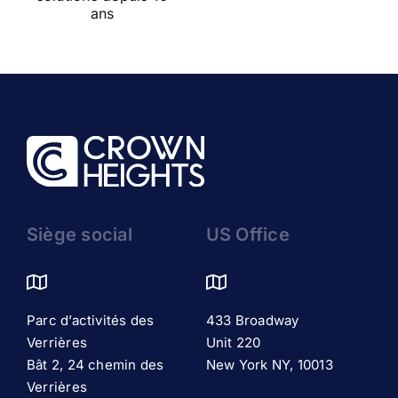
digitalisation de
IZIPIZI
s
ses boutiques
Siège social
US Office
Parc d’activités des
433 Broadway
Verrières
Unit 220
Bât 2, 24 chemin des
New York NY, 10013
Verrières