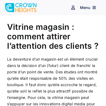
Passer
Menu
au
Navigation
à
contenu
Voir
bascule
Espace client
Affichage dynamique
l'image
Vitrine magasin :
agrandie
comment attirer
Audiovisuel
Identité sonore
l’attention des clients ?
Secteurs d’activité
La devanture d’un magasin est un élément crucial
dans la décision d’un (futur) client de franchir la
Nos clients
porte d’un point de vente. Des études ont montré
qu’elle était responsable de 50% des visites en
Blog
boutique. Il faut donc qu’elle accroche le regard,
qu’elle soit le reflet le plus attractif possible de
l’enseigne. Pour cela, la vitrine magasin peut
Contact
s’appuyer sur les innovations digital media pour