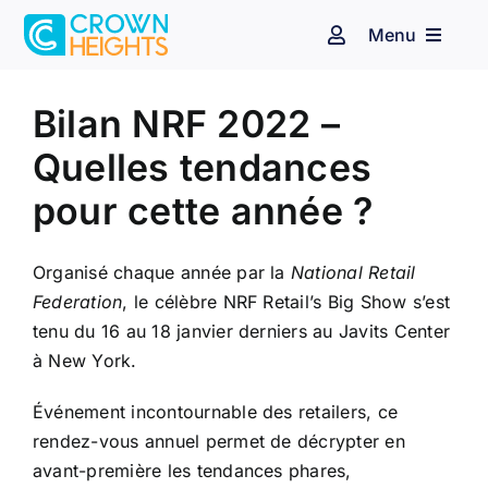
Passer
Menu
au
Navigation
à
contenu
Voir
bascule
Espace client
Affichage dynamique
l'image
Bilan NRF 2022 –
agrandie
Quelles tendances
Audiovisuel
Identité sonore
pour cette année ?
Secteurs d’activité
Organisé chaque année par la
National Retail
Federation
, le célèbre NRF Retail’s Big Show s’est
Nos clients
tenu du 16 au 18 janvier derniers au Javits Center
à New York.
Blog
Événement incontournable des retailers, ce
rendez-vous annuel permet de décrypter en
Contact
avant-première les tendances phares,