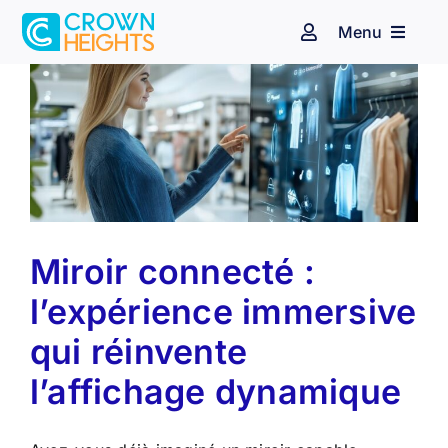
Passer
Menu
au
Navigation
à
contenu
bascule
Espace client
Affichage dynamique
Audiovisuel
Identité sonore
Secteurs d’activité
Miroir connecté :
Nos clients
l’expérience immersive
qui réinvente
Blog
l’affichage dynamique
Contact