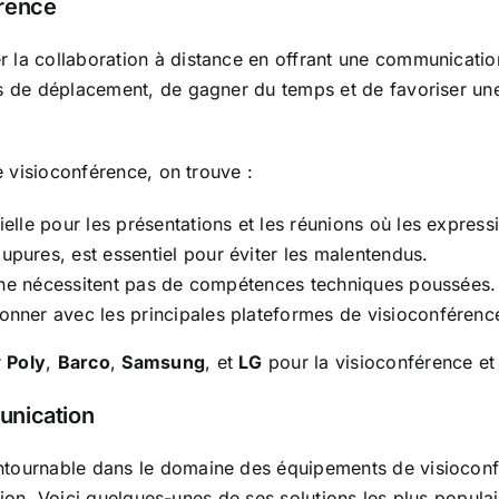
érence
la collaboration à distance en offrant une communication 
s de déplacement, de gagner du temps et de favoriser une 
e visioconférence, on trouve :
ielle pour les présentations et les réunions où les expres
upures, est essentiel pour éviter les malentendus.
i ne nécessitent pas de compétences techniques poussées.
ionner avec les principales plateformes de visioconféren
r
Poly
,
Barco
,
Samsung
, et
LG
pour la visioconférence et
unication
tournable dans le domaine des équipements de visioconfé
ation. Voici quelques-unes de ses solutions les plus populai